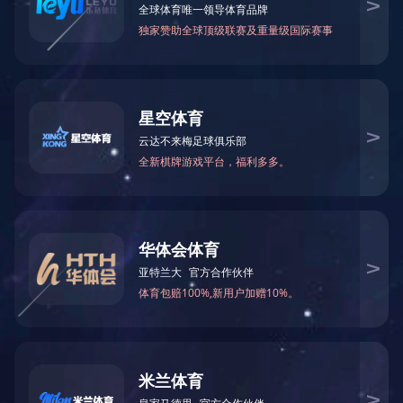
冰箱的保鲜不能过度依
时间：2020-03-09
来源：立翔制冷
保鲜设备介绍：
家用冰箱实际上是一种小型的保鲜柜，不少人会习惯性的把东西都一股脑塞进冰箱
毒柜”，如果长期存放食品又不经常清洗，会滋生出许多细菌。另外，若储存不当，
对健康带来不良的影响。
冰箱作为一种水果保鲜柜和蔬菜保鲜柜，保存食物的常用冷藏温度是4℃至8℃，在
但有些细菌却嗜冷，如耶尔森菌、李斯特氏菌等在这种温度下反而能迅速增长繁殖，
疾病。而冰箱的冷冻箱里，温度一般在零下18℃左右，在这种温度下，一般细菌都
保鲜作用。但冷冻并不等于能完全杀菌，仍有些抗冻能力较强的细菌会存活下来。所
反而会成为一些细菌的“温床”。
有一点需要注意的是，即便冰箱有着比较强大的保鲜作用，但存放时间也不宜太久
品种，有些三五天，有些则能放十来天。