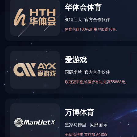
线官网-开云(中国)
销售服务热线 :0755-29372978
公司地址：深圳光明新区公明街道李松蓢
第二工业区41栋凤汤路19号中懋永强科技
园3楼B座
服务手机：13430426495 18923477282
电话：0755-29372978
传真：0755-29372978