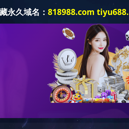
持续推动行业转型升级打造行业品牌
产品中心
新闻中心
成功案例
人才招聘
安德里茨技术