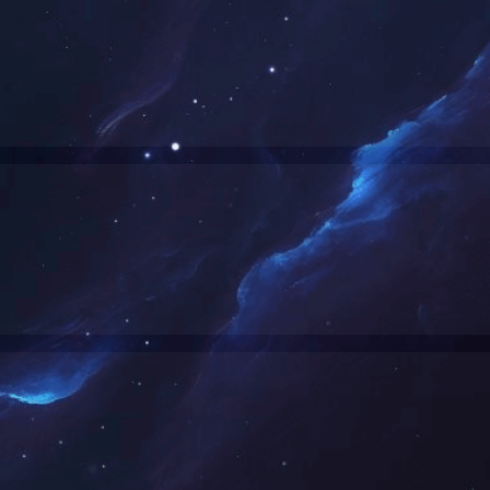
详情介绍
相关案例
丰田汽车
东方电气
中冶纸业银