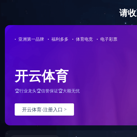
开云手机在线官网-开云(中国)欢迎您
首页
公司简介
工程案例
工程案例
合作伙伴
开云手机在